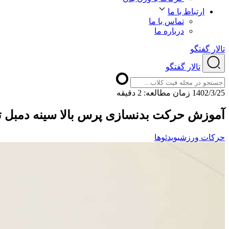
ارتباط با ما
تماس با ما
درباره ما
تالار گفتگو
تالار گفتگو
1402/3/25
ﺯﻣﺎﻥ ﻣﻄﺎﻟﻌﻪ: 2 دقیقه
آموزش حرکت بدنسازی پرس بالا سینه دمبل
حرکات ورزشی
ویدئوها