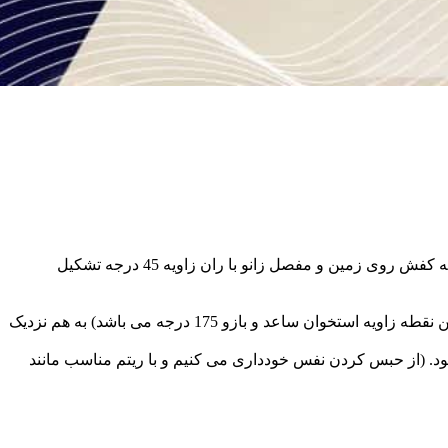
1. روی زمین نشسته، با زاویه 45 درجه سر خود را روی نشیمنگاه صندلی تکیه می‌ دهیم. (کاملاً بالا تنه صاف قفسه سینه روبه‌جلو باشد) پاشنه کفش روی زمین و مفصل زانو با ران زاویه 45 درجه تشکیل
3. سر در امتداد بدن و نگاه به آسمان است دست‌ ها هم‌ زمان رو به بالا حرکت می‌ کند در انتهای حرکت دست‌ ها قبل از باز شدن کامل (در این نقطه زاویه استخوان ساعد و بازو 175 درجه می‌ باشد) به هم نزدیک
د. (از حبس کردن نفس خودداری می کنیم و با ریتم مناسب مانند