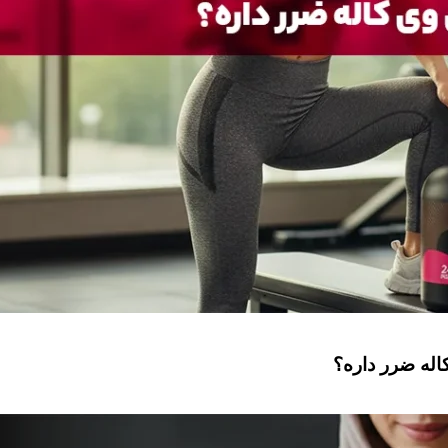
له ضرر داره؟