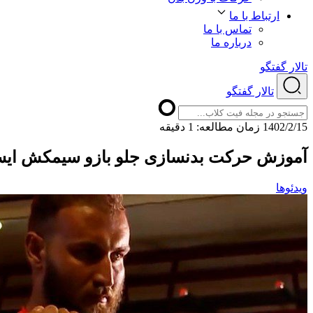
ارتباط با ما
تماس با ما
درباره ما
تالار گفتگو
تالار گفتگو
1402/2/15
ﺯﻣﺎﻥ ﻣﻄﺎﻟﻌﻪ: 1 دقیقه
آموزش حرکت بدنسازی جلو بازو سیمکش ایس
ویدئوها