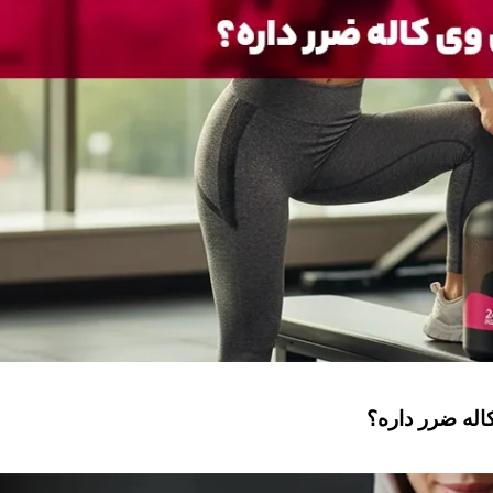
له ضرر داره؟