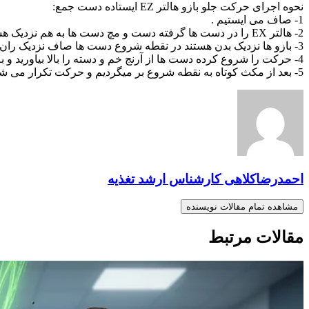
نحوه اجرای حرکت جلو بازو هالتر EZ ایستاده دست جمع:
1- صاف می ایستیم .
2- هالتر EX را در دست ها گرفته دست و مچ دست ها به هم نزدیک هستند کف دست ها رو به بیرون می باشد .
3- بازو ها نزدیک بدن هستند در نقطه شروع دست ها صاف نزدیک ران ها قرار دارند.
4- حرکت را شروع کرده دست ها از آرنج خم و دسته را بالا بیاورید و به بالای قفسه سینه نزدیک کنید بازو ها ثابت هستند.
5- بعد از مکث کوتاه به نقطه شروع بر میگردیم و حرکت تکرار می شود.
احمدرضاکلاهی کارشناس ارشد تغذیه
مشاهده تمام مقالات نویسنده
مقالات مرتبط