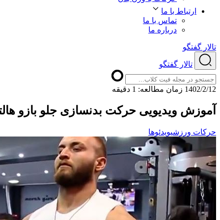
ارتباط با ما
تماس با ما
درباره ما
تالار گفتگو
تالار گفتگو
1402/2/12
ﺯﻣﺎﻥ ﻣﻄﺎﻟﻌﻪ: 1 دقیقه
آموزش ویدیویی حرکت بدنسازی جلو بازو هالتر EZ ایستاده دست ج
حرکات ورزشی
ویدئوها