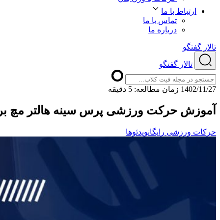
ارتباط با ما
تماس با ما
درباره ما
تالار گفتگو
تالار گفتگو
1402/11/27
ﺯﻣﺎﻥ ﻣﻄﺎﻟﻌﻪ: 5 دقیقه
آموزش حرکت ورزشی پرس سینه هالتر مچ برع
حرکات ورزشی رایگان
ویدئوها