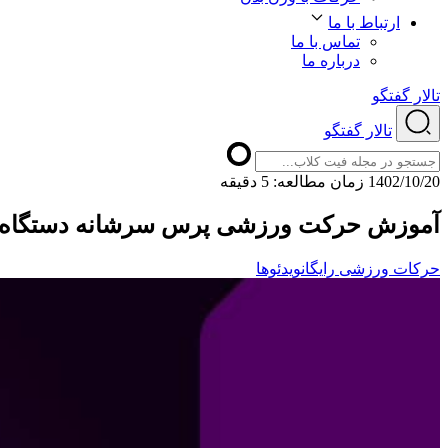
ارتباط با ما
تماس با ما
درباره ما
تالار گفتگو
تالار گفتگو
1402/10/20
ﺯﻣﺎﻥ ﻣﻄﺎﻟﻌﻪ: 5 دقیقه
آموزش حرکت ورزشی پرس سرشانه دستگاه
حرکات ورزشی رایگان
ویدئوها