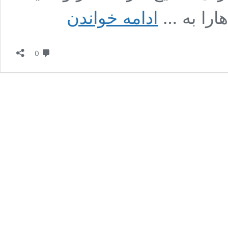
آموزش
ارا به …
ادامه خواندن
حرکت
بدنسازی
شنا
دیدگاه
دست
0
جمع
روی
زمین