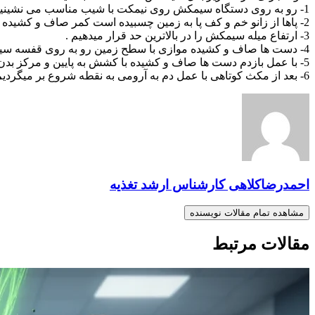
1- رو به روی دستگاه سیمکش روی نیمکت با شیب مناسب می نشینیم به طوری که باسن روی تکیه گاه صندلی باشد
2- پاها از زانو خم و کف پا به زمین چسبیده است کمر صاف و کشیده است
3- ارتفاع میله سیمکش را در بالاترین حد قرار میدهیم .
4- دست ها صاف و کشیده موازی با سطح زمین رو به روی قفسه سینه میله سیمکش را میگیریم کف دست ها رو به پایین قرار دارد.
5- با عمل بازدم دست ها صاف و کشیده با کشش به پایین و مرکز بدن نزدیک ران ها هدایت میشود .
6- بعد از مکث کوتاهی با عمل دم به آرومی به نقطه شروع بر میگردیم و حرکت تکرار میشود.
احمدرضاکلاهی کارشناس ارشد تغذیه
مشاهده تمام مقالات نویسنده
مقالات مرتبط