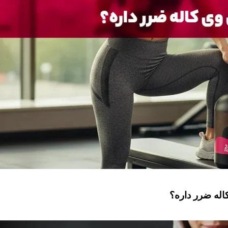
له ضرر داره؟