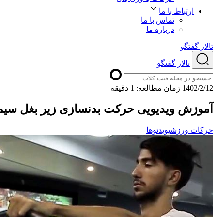
ارتباط با ما
تماس با ما
درباره ما
تالار گفتگو
تالار گفتگو
1402/2/12
ﺯﻣﺎﻥ ﻣﻄﺎﻟﻌﻪ: 1 دقیقه
آموزش ویدیویی حرکت بدنسازی زیر بغل سیم
حرکات ورزشی
ویدئوها