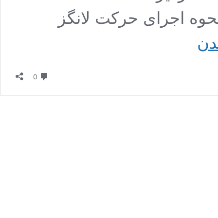
حوه اجرای حرکت لانگز
آموزش
دن
ویدیویی
حرکت
بدنسازی
دیدگاه
لانگز
0
معکوس
تناوبی
با
دمبل