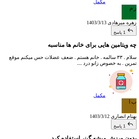
مکمل
ز م
زهره میرهادی
1403/3/13
1 پاسخ
چه ویتامین هایی برای خانم ها مناسبه
سلام . ۳۳ سالمه . خانم هستم . ضعف عضلات حس میکنم موقع
تمرین . به خصوص زانو درد ....
مکمل
ب ا
بهنام انصاری
1403/3/12
1 پاسخ
بدون ورزش میشه گینر استفاده کرد