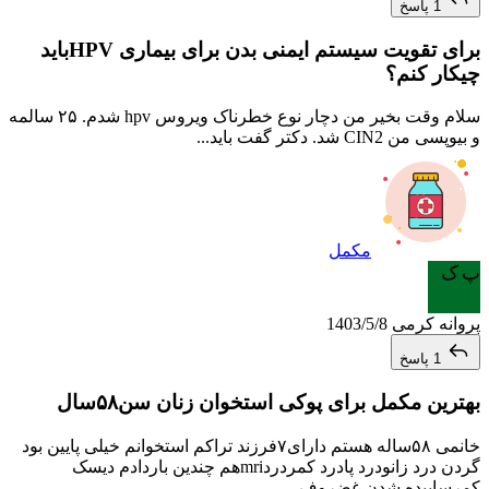
1 پاسخ
برای تقویت سیستم ایمنی بدن برای بیماری HPVباید
چیکار کنم؟
سلام وقت بخیر من دچار نوع خطرناک ویروس hpv شدم. ۲۵ سالمه
و بیوپسی من CIN2 شد. دکتر گفت باید...
مکمل
پ ک
پروانه کرمی
1403/5/8
1 پاسخ
بهترین مکمل برای پوکی استخوان زنان سن۵۸سال
خانمی ۵۸ساله هستم دارای۷فرزند تراکم استخوانم خیلی پایین بود
گردن درد زانودرد پادرد کمردردmriهم چندین باردادم دیسک
کمرساییده شدن غضروف...