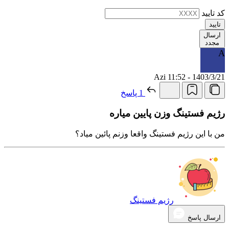
کد تایید
تایید
ارسال
مجدد
A
Azi
11:52 - 1403/3/21
1 پاسخ
رژیم فستینگ وزن پایین میاره
من با این رژیم فستینگ واقعا وزنم پائین میاد؟
رژیم فستینگ
ارسال پاسخ