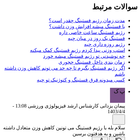
سوالات مرتبط
مدت زمان رژیم فستینگ چقدر است؟
با فستینگ میشه افزایش وزن داشت؟
رژیم فستینگ ساعت خاصی داره
فستینگ یک روز در میان چیه
رژیم روزه داری چیه
استپ وزنی پیدا کردم رژیم فستینگ کمک میکنه
چه نوشیدنی تو رژیم فستینگ میشه خورد
زمان بندی داخل فستینگ چجوری
اگر رژیم فستینگ بگیرم تا چه حد می تونم کاهش وزن داشته
باشم
کسی میدونه فرق فستینگ و کتوژنیک تو چیه
پ ک
پیمان یزدانی کارشناس ارشد فیزیولوژی ورزشی
13:08 -
1403/4/4
سلام بله با رژیم فستینگ می تونین کاهش وزن متعادل داشته
باشین و به هدفتون برسین