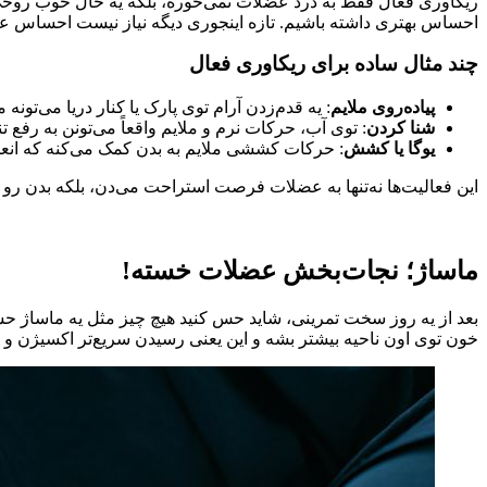
ریکاوری فعال فقط به درد عضلات نمی‌خوره، بلکه یه حال خوب روحی
احساس بهتری داشته باشیم. تازه اینجوری دیگه نیاز نیست احساس عذاب
چند مثال ساده برای ریکاوری فعال
پیاده‌روی ملایم
: یه قدم‌زدن آرام توی پارک یا کنار دریا می‌تونه 
شنا کردن
: توی آب، حرکات نرم و ملایم واقعاً می‌تونن به رف
یوگا یا کشش
: حرکات کششی ملایم به بدن کمک می‌کنه که انعط
این فعالیت‌ها نه‌تنها به عضلات فرصت استراحت می‌دن، بلکه بدن رو
ماساژ؛ نجات‌بخش عضلات خسته!
بعد از یه روز سخت تمرینی، شاید حس کنید هیچ چیز مثل یه ماساژ حس
خون توی اون ناحیه بیشتر بشه و این یعنی رسیدن سریع‌تر اکسیژن و 