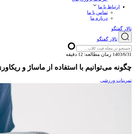
ارتباط با ما
تماس با ما
درباره ما
تالار گفتگو
تالار گفتگو
1403/6/31
ﺯﻣﺎﻥ ﻣﻄﺎﻟﻌﻪ: 12 دقیقه
چگونه می‌توانیم با استفاده از ماساژ و ریکاو
تمرینات ورزشی