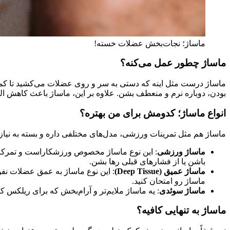
ماساژ؛ نجات‌بخش عضلات خسته!
ماساژ چطور عمل می‌کنه؟
ماساژ درست مثل اینه که دستی به سر و روی عضلات می‌کشید تا کم
بودن، دوباره نرم و منعطف بشن. علاوه بر این، ماساژ باعث کاهش الت
انواع ماساژ؛ کدومش برای من بهتره؟
ماساژ هم مثل تمرینات ورزشی، مدل‌های مختلفی داره و بسته به نیاز ب
ماساژ ورزشی
: این نوع ماساژ مخصوص ورزشکاراست و تمرکز رو
باشن یا از فشارهای قبلی رها بشن.
ماساژ عمیق (Deep Tissue)
: این نوع ماساژ به عمق عضلات نف
ماساژ رو امتحان کنید.
ماساژ سوئدی
: یه ماساژ ملایم‌تر و آرام‌بخش که برای ریلکس 
ماساژ به تنهایی کافیه؟