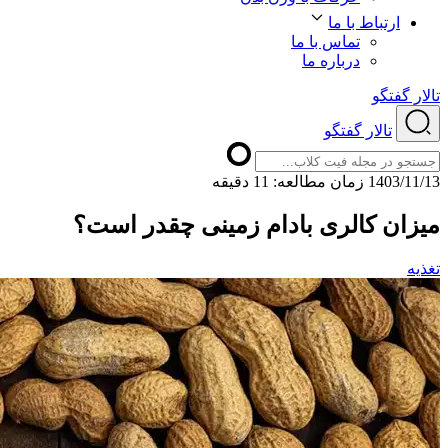
ارتباط با ما
تماس با ما
درباره ما
تالار گفتگو
تالار گفتگو
1403/11/13
ﺯﻣﺎﻥ ﻣﻄﺎﻟﻌﻪ: 11 دقیقه
میزان کالری بادام زمینی چقدر است؟
تغذیه