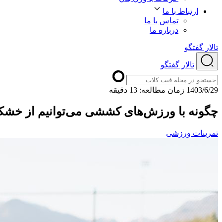
ارتباط با ما
تماس با ما
درباره ما
تالار گفتگو
تالار گفتگو
1403/6/29
ﺯﻣﺎﻥ ﻣﻄﺎﻟﻌﻪ: 13 دقیقه
چگونه با ورزش‌های کششی می‌توانیم از خش
تمرینات ورزشی