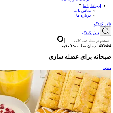
ارتباط با ما
تماس با ما
درباره ما
تالار گفتگو
تالار گفتگو
1403/4/4
ﺯﻣﺎﻥ ﻣﻄﺎﻟﻌﻪ: 9 دقیقه
صبحانه برای عضله سازی
تغذیه