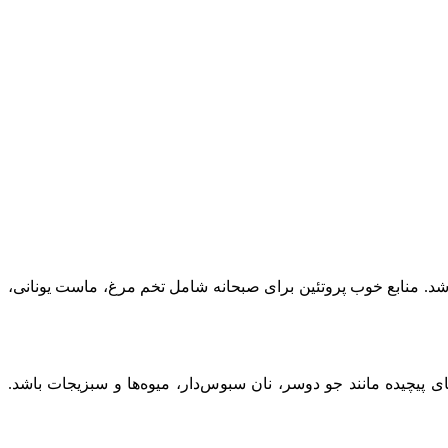
یم آنها حیاتی است. به دنبال صبحانه‌ای باشید که حداقل 20 تا 30 گرم پروتئین داشته باشد. منابع خوب پروتئین برای صبحانه شامل تخم مرغ، ماست یونانی،
 پیچیده مانند جو دوسر، نان سبوس‌دار، میوه‌ها و سبزیجات باشد.