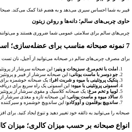
فیبر به شما احساس سیری می‌دهد و به هضم غذا کمک می‌کند. صبحانه‌ای بایستی حداقل 5 تا 10 گرم فیبر داشته باشد. منابع خوب فیبر 
حاوی چربی‌های سالم؛ دانه‌ها و روغن زیتون
چربی‌های سالم برای سلامتی عمومی شما ضروری هستند و می‌توانند ا
7 نمونه صبحانه مناسب برای عضله‌سازی؛ اسموتی پروتئینی و ماست یونانی
برای مصرف چربی‌های سالم در صبحانه می‌توانید از آجیل، نان تست و
املت با تخم‌مرغ، سبزیجات و پنیر:
این صبحانه سرشار از پروتئ
جو دوسر با ماست یونانی:
این صبحانه سرشار از فیبر و پروتئین
پنکیک پروتئینی با میوه و شربت افرا:
یک صبحانه خوشمزه برای د
اسموتی پروتئینی با میوه:
این اسموتی یک راه سریع برای دریافت
لوبیا و تخم مرغ:
یک صبحانه کلاسیک و مقوی سرشار از پروتئین
سالاد میوه و ماست یونانی:
این صبحانه تازه و مغذی سرشار از و
ساندویچ بوقلمون و آووکادو:
این ساندویچ خوشمزه و سیرکننده س
صبحانه را می‌توانید به ذائقه خود تغییر دهید و تنوع ایجاد کنید. برای 
انواع صبحانه بر حسب میزان کالری؛ میزان کا