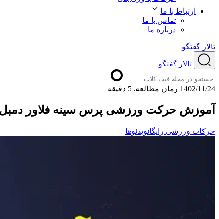
ارتباط با ما
تماس با ما
درباره ما
تالار گفتگو
تالار گفتگو
1402/11/24
ﺯﻣﺎﻥ ﻣﻄﺎﻟﻌﻪ: 5 دقیقه
آموزش حرکت ورزشی پرس سینه فلاور دمبل
حرکات ورزشی رایگان
ویدئوها