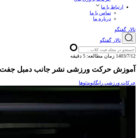
ارتباط با ما
تماس با ما
درباره ما
تالار گفتگو
تالار گفتگو
1403/7/12
ﺯﻣﺎﻥ ﻣﻄﺎﻟﻌﻪ: 5 دقیقه
آموزش حرکت ورزشی نشر جانب دمبل جفت 
حرکات ورزشی رایگان
ویدئوها