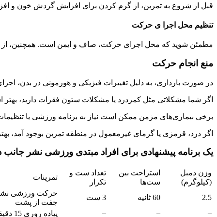
قبل از شروع به تمرین، از گرم کردن برای افزایش گردش خون و افزا
تنظیم محل اجرا ی حرکت
مطمئن شوید که محل اجرای حرکت، صاف و ایمن است. همچنین، از تج
منع انجام حرکت
در صورت بارداری، به دلیل تغییرات فیزیکی و هورمونی در بدن، اجر
اگر شما مشکلاتی مثل کمردرد یا مشکلات ستون فقرات دارید، بهتر ا
برخی بیماری‌های مزمن ممکن است نیاز به برنامه ورزشی یا تنظیمات 
اگر درد، قرمزی یا گرمای غیرمعمول در منطقه تمرین بوجود آمد، بهت
یک برنامه پیشنهادی برای افراد مبتدی ورزشی نشر جانب
وزن دمبل
استراحت بین
تعداد ست و
تمرینات
(کیلوگرم)
ست‌ها
تکرار
حرکت ورزشی نشر
2.5
60 ثانیه
3 ست
جفت از پشت
–
–
–
پیاده روری 15 دقیقه