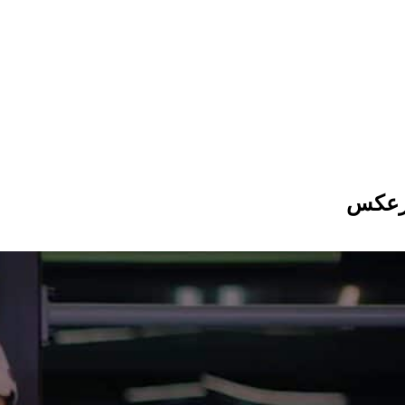
برعکس