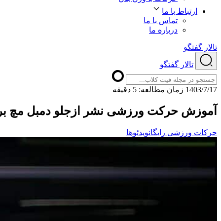
ارتباط با ما
تماس با ما
درباره ما
تالار گفتگو
تالار گفتگو
1403/7/17
ﺯﻣﺎﻥ ﻣﻄﺎﻟﻌﻪ: 5 دقیقه
آموزش حرکت ورزشی نشر ازجلو دمبل مچ 
حرکات ورزشی رایگان
ویدئوها