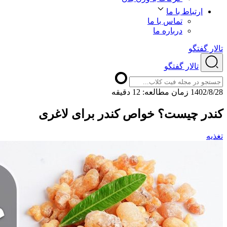
ارتباط با ما
تماس با ما
درباره ما
تالار گفتگو
تالار گفتگو
1402/8/28
ﺯﻣﺎﻥ ﻣﻄﺎﻟﻌﻪ: 12 دقیقه
کندر چیست؟ خواص کندر برای لاغری
تغذیه