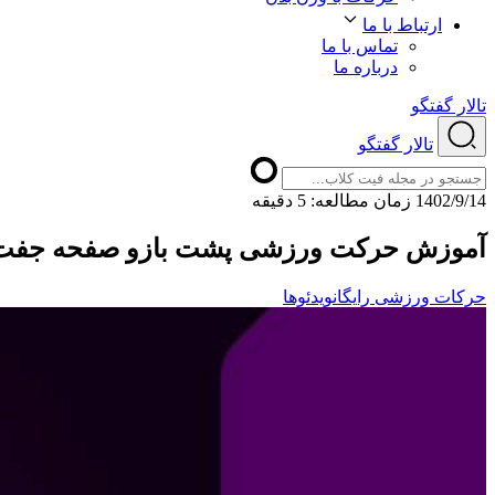
ارتباط با ما
تماس با ما
درباره ما
تالار گفتگو
تالار گفتگو
1402/9/14
ﺯﻣﺎﻥ ﻣﻄﺎﻟﻌﻪ: 5 دقیقه
آموزش حرکت ورزشی پشت بازو صفحه جفت روی
حرکات ورزشی رایگان
ویدئوها