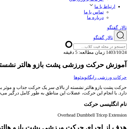
ارتباط با ما
تماس با ما
درباره ما
تالار گفتگو
تالار گفتگو
1403/10/24
ﺯﻣﺎﻥ ﻣﻄﺎﻟﻌﻪ: 5 دقیقه
آموزش حرکت ورزشی پشت بازو هالتر نشسته 
حرکات ورزشی رایگان
ویدئوها
حرکت پشت بازو هالتر نشسته از بالای سر یک حرکت جذاب و موثر ب
دارد. با انجام این حرکت، عضلات این مناطق به طور کامل درگیر می
نام انگلیسی حرکت
Overhead Dumbbell Tricep Extension
هدف از اجرای حرکت ورزشی پشت بازو هالتر 