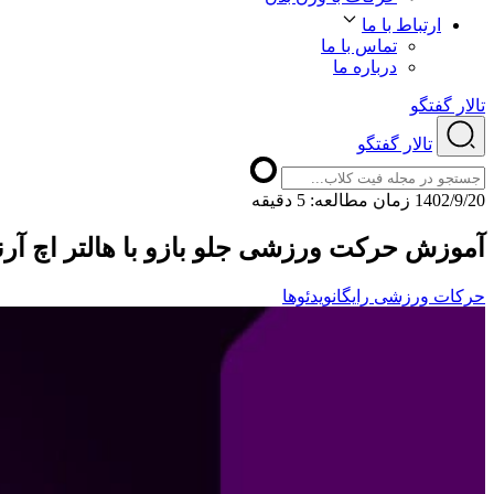
ارتباط با ما
تماس با ما
درباره ما
تالار گفتگو
تالار گفتگو
1402/9/20
ﺯﻣﺎﻥ ﻣﻄﺎﻟﻌﻪ: 5 دقیقه
آموزش حرکت ورزشی جلو بازو با هالتر اچ آر
حرکات ورزشی رایگان
ویدئوها