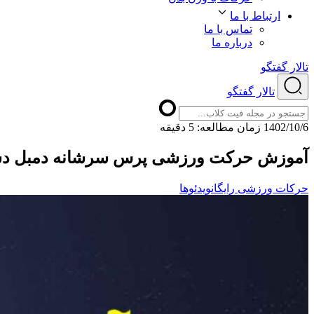
ارتباط با ما
تماس با ما
درباره ما
تالار گفتگو
تالار گفتگو
1402/10/6
ﺯﻣﺎﻥ ﻣﻄﺎﻟﻌﻪ: 5 دقیقه
آموزش حرکت ورزشی پرس سرشانه دمبل دست
حرکات ورزشی رایگان
ویدئوها