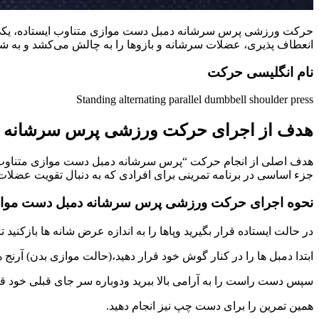
حرکت ورزشی پرس سرشانه دمبل دست موازی متناوب ایستاده، یکی از ت
انعطاف پذیری، عضلات سرشانه و بازوها را به چالش می‌کشد و به شما
نام انگلیسی حرکت
Standing alternating parallel dumbbell shoulder press
هدف از اجرای حرکت ورزشی پرس سرشانه دم
هدف اصلی از انجام حرکت “پرس سرشانه دمبل دست موازی متناوب ای
جزء اساسی در برنامه تمرینی برای افرادی که به دنبال تقویت عضلات
نحوه اجرای حرکت ورزشی پرس سرشانه دمبل دست موازی
در حالت ایستاده قرار بگیرید وپاها را به اندازه عرض شانه ها بازکنید 
ابتدا دمبل ها را در کنار گوش خود قرار دهید،(حالت موازی بدن) آرنج ها خم شده و زاو
سپس دست راست را به آرامی بالا ببرید ودوباره سر جای قبلی خود قر
همین تمرین را برای دست چپ نیز انجام دهید.