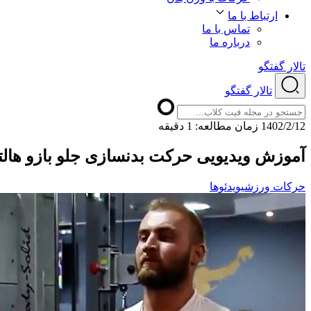
ارتباط با ما
تماس با ما
درباره ما
تالار گفتگو
تالار گفتگو
1402/2/12
ﺯﻣﺎﻥ ﻣﻄﺎﻟﻌﻪ: 1 دقیقه
آموزش ویدیویی حرکت بدنسازی جلو بازو هالتر H چکشی ایستا
حرکات ورزشی
ویدئوها