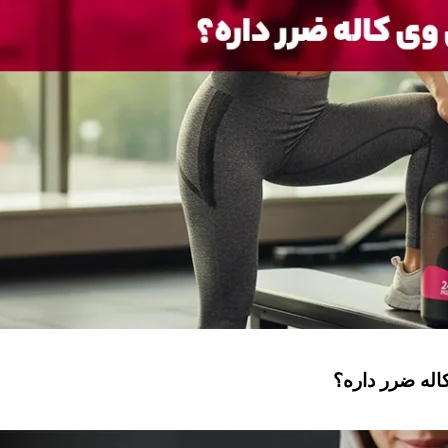
له ضرر داره؟