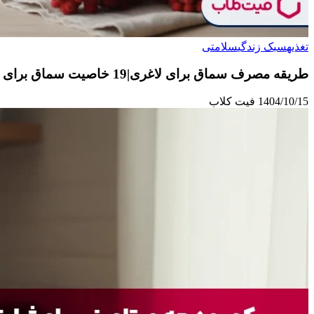
تغذیه
سبک زندگی
سلامتی
طریقه مصرف سماق برای لاغری|19 خاصیت سماق برای لاغری
1404/10/15
فیت کلاب