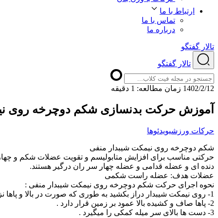
ارتباط با ما
تماس با ما
درباره ما
تالار گفتگو
تالار گفتگو
1402/2/12
ﺯﻣﺎﻥ ﻣﻄﺎﻟﻌﻪ: 1 دقیقه
آموزش حرکت بدنسازی شکم دوچرخه روی نی
حرکات ورزشی
ویدئوها
شکم دوچرخه روی نیمکت شیبدار منفی
حرکتی مناسب برای افزایش متابولیسم و تقویت عضلات شکم و چهار س
دنده ای و عضله قدامی و عضله چهار سر ران درگیر هستند.
عضلات هدف: عضله راست شکمی
نحوه اجرای حرکت شکم دوچرخه روی نیمکت شیبدار منفی :
1- روی نیمکت شیبدار دراز بکشید به طوری که صورت در بالا و پاها نزدیک زمین باشند .
2- پاها صاف و کشیده بالا عمود بر زمین قرار دارد .
3- دست ها بالای سر میله کمکی را میگیرد .