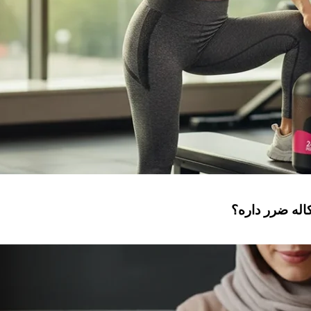
له ضرر داره؟