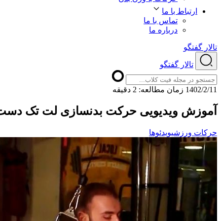
ارتباط با ما
تماس با ما
درباره ما
تالار گفتگو
تالار گفتگو
1402/2/11
ﺯﻣﺎﻥ ﻣﻄﺎﻟﻌﻪ: 2 دقیقه
آموزش ویدیویی حرکت بدنسازی لت تک دست
حرکات ورزشی
ویدئوها