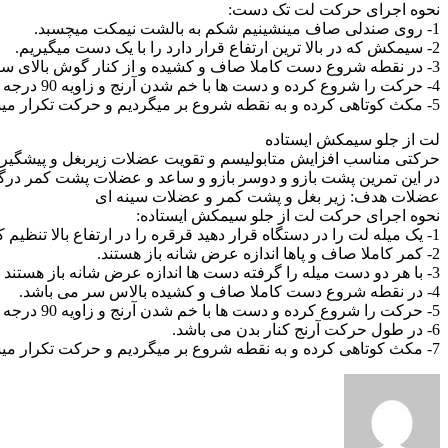
نحوه اجرای حرکت لت تک دست:
1- روی صندلی صاف مینشینیم شکم به بالشت نیمکت میچسبد.
2- سیمکش که در بالا ترین ارتفاع قرار دارد را با یک دست میگیریم.
3- در نقطه شروع دست کاملا صاف و کشیده و از کنار گوش بالای سر می باشد.
4- حرکت را شروع کرده و دست ها با خم شدن آرنج و زاویه 90 درجه به سمت سر شانه حرکت میکند.
5- مکث کوتاهی کرده و به نقطه شروع بر میگردیم و حرکت تکرار میشود.
لت از جلو سیمکش ایستاده
حرکتی مناسب افزایش متابولیسم و تقویت عضلات زیربغل و پیشگیری
در این تمرین پشت بازو و دوسر بازو و ساعد و عضلات پشت کمر درگی
عضلات هدف: زیر بغل و پشت کمر و عضلات سینه ای
نحوه اجرای حرکت لت از جلو سیمکش ایستاده:
1- یک میله لت را در دستگاه قرار دهید قرقره را در ارتفاع بالا تنظیم کنید.
2- کمر کاملا صاف و پاها اندازه عرض شانه باز هستند.
3- با هر دو دست میله را گرفته دست ها اندازه عرض شانه باز هستند و کف دست رو به بیرون میباشد.
4- در نقطه شروع دست کاملا صاف و کشیده بالاس سر می باشد.
5- حرکت را شروع کرده و دست ها با خم شدن آرنج و زاویه 90 درجه به سمت قفسه سینه حرکت میکند .
6- در طول حرکت آرنج کنار بدن می باشد.
7- مکث کوتاهی کرده و به نقطه شروع بر میگردیم و حرکت تکرار میشود.