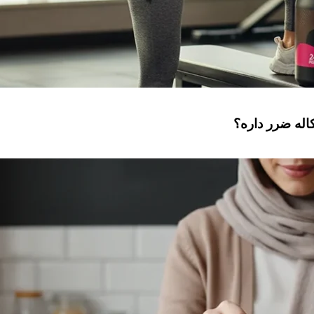
له ضرر داره؟