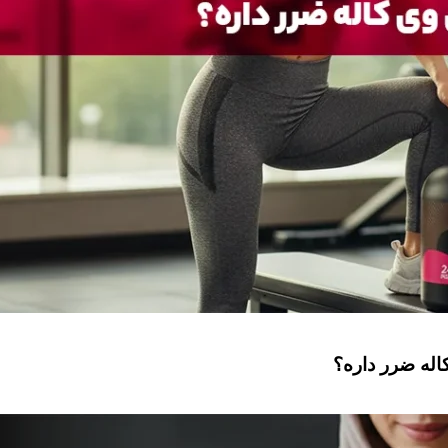
له ضرر داره؟