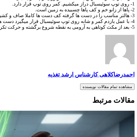
1- روی توپ سوئیسبال دراز میکشیم. کمر روی توپ قرار دارد.
2- پاها از زانو خم و کف پاها چسبیده به زمین است.
3- هالتر مناسب را در دست ها گرفته کف دست ها کاملا صاف و کشیده رو به بالا و دست ها صاف و کشیده رو به روی قفسه سینه با هالتر مناسب قرار دارد.
4- با عمل بازدم کمر و شانه روی توپ سوئیسبال قرار میگیرد دست ها به عقب سر هدایت میشود.
5- بعد از مکث کوتاهی به آرومی به نقطه شروع برگشته و حرکت تکرار میشود.
احمدرضاکلاهی کارشناس ارشد تغذیه
مشاهده تمام مقالات نویسنده
مقالات مرتبط