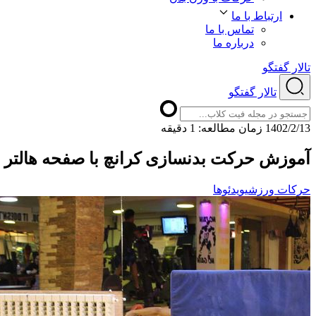
ارتباط با ما
تماس با ما
درباره ما
تالار گفتگو
تالار گفتگو
1402/2/13
ﺯﻣﺎﻥ ﻣﻄﺎﻟﻌﻪ: 1 دقیقه
آموزش حرکت بدنسازی کرانچ با صفحه هالتر 
حرکات ورزشی
ویدئوها