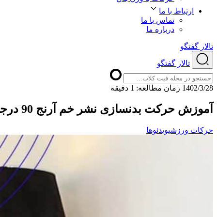
ارتباط با ما
تماس با ما
درباره ما
تالار گفتگو
تالار گفتگو
1402/3/28
ﺯﻣﺎﻥ ﻣﻄﺎﻟﻌﻪ: 1 دقیقه
آموزش حرکت بدنسازی نشر خم آرنج 90 درجه تک دست با دمبل نشسته
حرکات ورزشی
ویدئوها