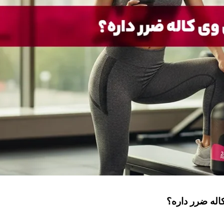
له ضرر داره؟