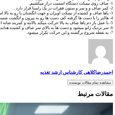
1- صاف روی نیمکت دستگاه اسمیت دراز میکشیم.
2- کمر صاف و و سر و ستون فقرات در یک راستا قرار دارد .
3- پاها صاف و کشیده از نیمکت آویزان و جهت انگشتان پا رو به بالا است .
4- هالتر را با دست ها گرفته کف دست ها رو به بیرون و انگشت شست به داخل است میله نزدیک قفسه سینه قرار دارد.
5- با عمل باز دم پاها صاف به بالا حرکت میکند بالاتنه و کمربند شانه ای از نیمکت جدا شده و تنه کمی به جلو خم میشود.
6- سر نزدیک زانو میشود و دست ها به بالای سر صاف و کشیده هدایت میشود.
7- به نقطه شروع برگشته و این حرکت تکرار میشود.
احمدرضاکلاهی کارشناس ارشد تغذیه
مشاهده تمام مقالات نویسنده
مقالات مرتبط