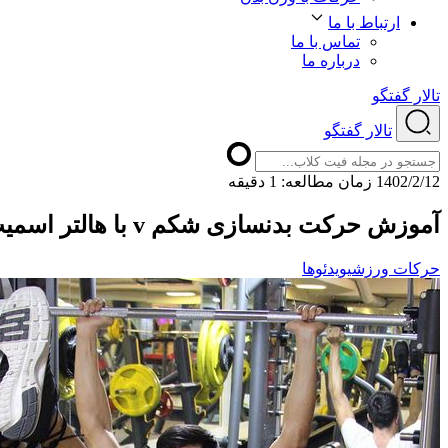
ارتباط با ما
تماس با ما
درباره ما
تالار گفتگو
تالار گفتگو
1402/2/12
ﺯﻣﺎﻥ ﻣﻄﺎﻟﻌﻪ: 1 دقیقه
آموزش حرکت بدنسازی شکم v با هالتر اسمیت روی نیمکت صاف
حرکات ورزشی
ویدئوها