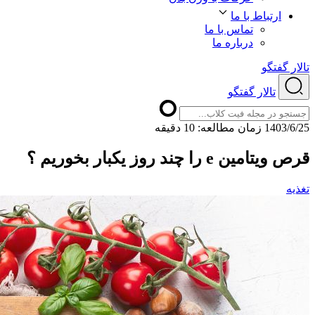
ارتباط با ما
تماس با ما
درباره ما
تالار گفتگو
تالار گفتگو
1403/6/25
ﺯﻣﺎﻥ ﻣﻄﺎﻟﻌﻪ: 10 دقیقه
قرص ویتامین e را چند روز یکبار بخوریم ؟
تغذیه