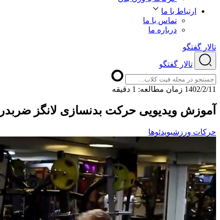
ارتباط با ما
تماس با ما
درباره ما
تالار گفتگو
تالار گفتگو
1402/2/11
ﺯﻣﺎﻥ ﻣﻄﺎﻟﻌﻪ: 1 دقیقه
آموزش ویدیویی حرکت بدنسازی لانگز ضربدری 
حرکات ورزشی
ویدئوها