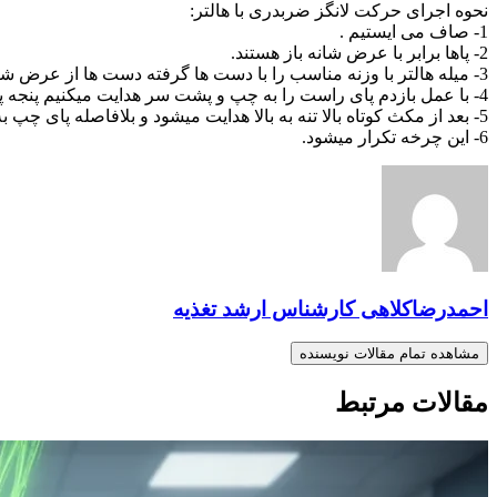
نحوه اجرای حرکت لانگز ضربدری با هالتر:
1- صاف می ایستیم .
2- پاها برابر با عرض شانه باز هستند.
3- میله هالتر با وزنه مناسب را با دست ها گرفته دست ها از عرض شانه بازتر هستند و میله به پشت سر و روی خط شانه ها قرار میگیرد کف دست ها رو به بیرون است.
4- با عمل بازدم پای راست را به چپ و پشت سر هدایت میکنیم پنجه پا با زمین تماس بر قرار میکند بالا تنه تا تشکیل زاویه 90 درجه در مفصل زانو به پایین هدایت میشود.
5- بعد از مکث کوتاه بالا تنه به بالا هدایت میشود و بلافاصله پای چپ به راست حرکت میکند.
6- این چرخه تکرار میشود.
احمدرضاکلاهی کارشناس ارشد تغذیه
مشاهده تمام مقالات نویسنده
مقالات مرتبط