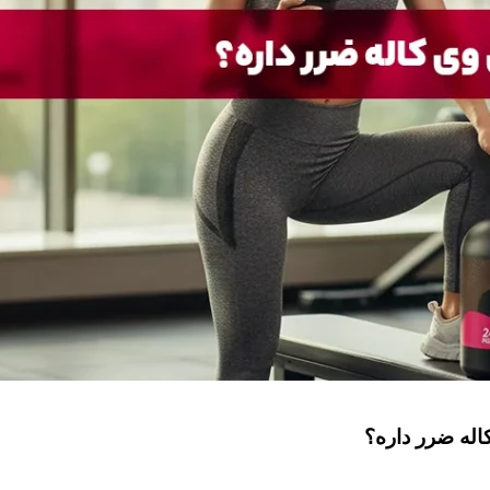
له ضرر داره؟