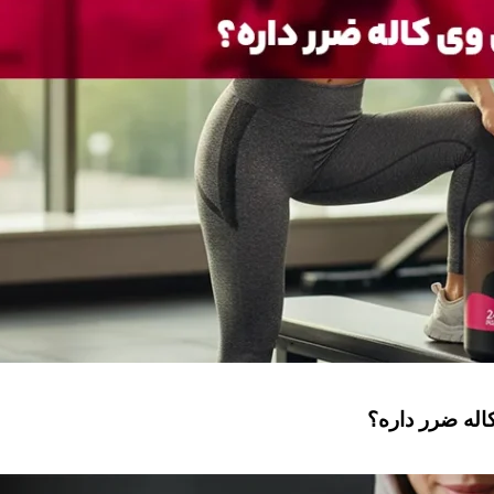
له ضرر داره؟