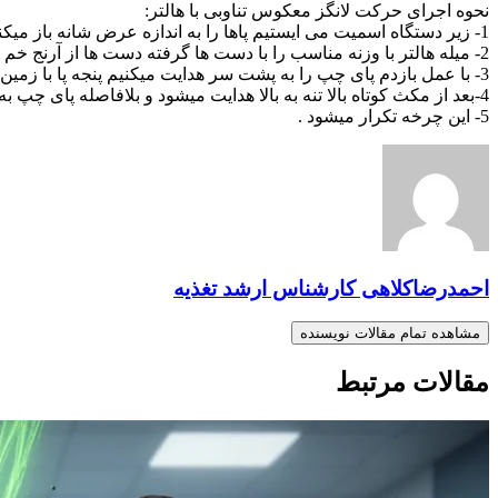
نحوه اجرای حرکت لانگز معکوس تناوبی با هالتر:
1- زیر دستگاه اسمیت می ایستیم پاها را به اندازه عرض شانه باز میکنیم .
2- میله هالتر با وزنه مناسب را با دست ها گرفته دست ها از آرنج خم بیشتر از عرض شانه باز هستند و میله روی خط شانه ای پشت گردن قرار دارد.
3- با عمل بازدم پای چپ را به پشت سر هدایت میکنیم پنجه پا با زمین تماس برقرار میکند بالا تنه تا تشکیل زاویه 90 درجه در مفصل زانو به پایین هدایت میشود .
4-بعد از مکث کوتاه بالا تنه به بالا هدایت میشود و بلافاصله پای چپ به عقب حرکت میکند.
5- این چرخه تکرار میشود .
احمدرضاکلاهی کارشناس ارشد تغذیه
مشاهده تمام مقالات نویسنده
مقالات مرتبط