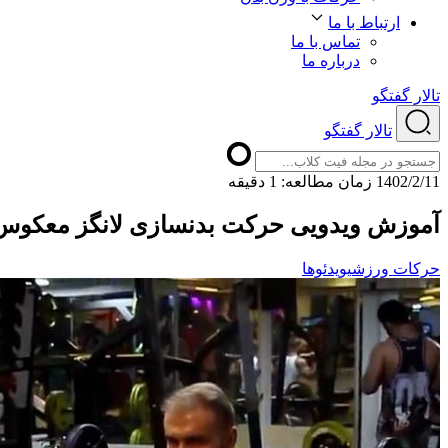
ارتباط با ما
تماس با ما
درباره ما
تالار گفتگو
تالار گفتگو
1402/2/11
ﺯﻣﺎﻥ ﻣﻄﺎﻟﻌﻪ: 1 دقیقه
آموزش ویدویی حرکت بدنسازی لانگز معکوس تن
حرکات ورزشی
ویدئوها