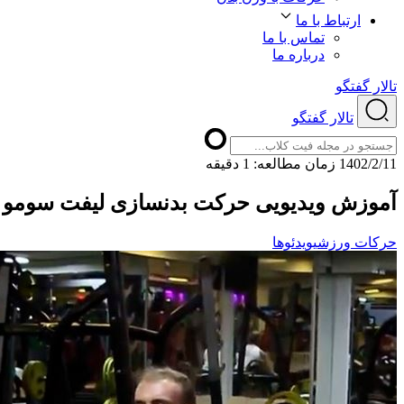
ارتباط با ما
تماس با ما
درباره ما
تالار گفتگو
تالار گفتگو
1402/2/11
ﺯﻣﺎﻥ ﻣﻄﺎﻟﻌﻪ: 1 دقیقه
آموزش ویدیویی حرکت بدنسازی لیفت سومو با
حرکات ورزشی
ویدئوها