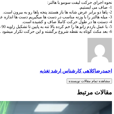
نحوه اجرای حرکت لیفت سومو با هالتر:
1- صاف می ایستیم.
2- پاها دو برابر عرض شانه ها باز هستند پنجه پاها رو به بیرون است.
3- میله هالتر را با وزنه مناسب در دست ها میگیریم دست ها اندازه عرض شانه باز هستند میله جلوی بدن نزدیک ران قرار دارد کف دست ها رو به بدن است.
4- دستت ها در طول حرکت کاملا صاف و کشیده است.
5- با عمل بازدم زانو ها را خم کرده بالا تنه به پایین تا تشکیل زاویه 90 درجه هدایت میشود .دست ها به مچ پاها نزدیک میشود .
6- بعد مکث کوتاه به نقطه شروع برگشته و این حرکت تکرار میشود .
احمدرضاکلاهی کارشناس ارشد تغذیه
مشاهده تمام مقالات نویسنده
مقالات مرتبط