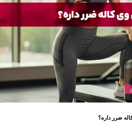
له ضرر داره؟