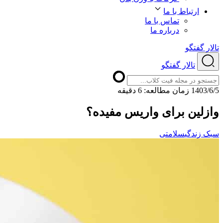
ارتباط با ما
تماس با ما
درباره ما
تالار گفتگو
تالار گفتگو
1403/6/5
ﺯﻣﺎﻥ ﻣﻄﺎﻟﻌﻪ: 6 دقیقه
وازلین برای واریس مفیده؟
سبک زندگی
سلامتی