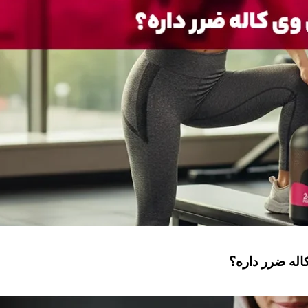
له ضرر داره؟