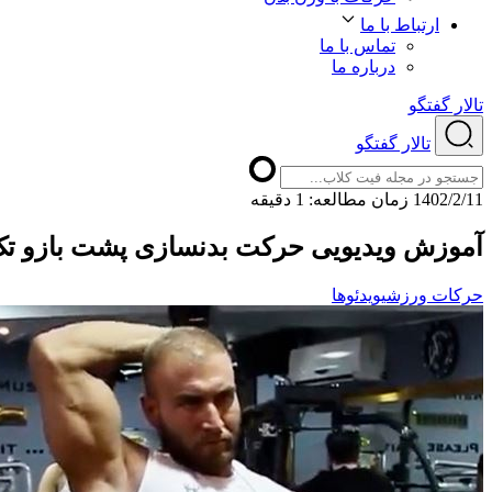
ارتباط با ما
تماس با ما
درباره ما
تالار گفتگو
تالار گفتگو
1402/2/11
ﺯﻣﺎﻥ ﻣﻄﺎﻟﻌﻪ: 1 دقیقه
آموزش ویدیویی حرکت بدنسازی پشت بازو تک
حرکات ورزشی
ویدئوها