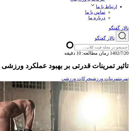
ارتباط با ما
تماس با ما
درباره ما
تالار گفتگو
تالار گفتگو
1402/7/20
ﺯﻣﺎﻥ ﻣﻄﺎﻟﻌﻪ: 10 دقیقه
تاثیر تمرینات قدرتی بر بهبود عملکرد ورزشی
تمرین
تمرینات ورزشی
حرکات ورزشی