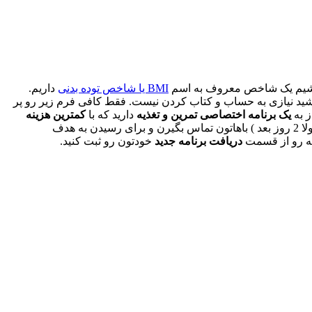
یه بشیم یک شاخص معروف به اسم
BMI یا شاخص توده بدنی
داریم.
اشید نیازی به حساب و کتاب کردن نیست. فقط کافی فرم زیر رو پر
ز به
یک برنامه اختصاصی تمرین و تغذیه
دارید که با
کمترین هزینه
براتون طراحی و ارسال بشه کافی روی دکمه درخواست مشاوره کلیک کنی مشخصاتت رو بزنی تا کارشناس های ما تو اولین فرصت ( معمولا 2 روز بعد ) باهاتون تماس بگیرن و برای رسیدن به هدف
یه رو از قسمت
دریافت برنامه جدید
خودتون رو ثبت کنید.