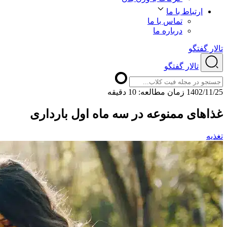
ارتباط با ما
تماس با ما
درباره ما
تالار گفتگو
تالار گفتگو
1402/11/25
ﺯﻣﺎﻥ ﻣﻄﺎﻟﻌﻪ: 10 دقیقه
غذاهای ممنوعه در سه ماه اول بارداری
تغذیه