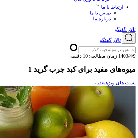
ارتباط با ما
تماس با ما
درباره ما
تالار گفتگو
تالار گفتگو
1403/4/9
ﺯﻣﺎﻥ ﻣﻄﺎﻟﻌﻪ: 10 دقیقه
میوه‌های مفید برای کبد چرب گرید 1
پست های ویژه
تغذیه