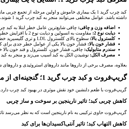
کبد چرب گرید 1 یک بیماری خاموش و اولین مرحله از تجمع 
داشته باشد. عوامل مختلفی می‌توانند منجر به کبد چرب گرید 1 شوند، از جمله:
اضافه وزن و چاقی:
چاقی شایع‌ترین عامل خطر ابتلا به کبد چرب گری
دیابت نوع 2:
مقاومت به انسولین و دیابت نوع 2 با افزایش خطر ابتلا به کبد چرب گرید 1 مرتبط هستند.
کلسترول بالا:
سطوح بالای کلسترول LDL و تری گلیسیرید خطر ابتلا به کبد چرب گرید 1 را افزایش می‌دهند.
فشار خون بالا:
فشار خون بالا یکی از عوامل خطر جدی برای کبد چر
سندرم متابولیک:
چاقی، فشار خون، کلسترول و قند خون بالا خطر 
مصرف الکل:
نوشیدن الکل به کبد آسیب می‌زند و منجر به کبد چرب گری
بعلاوه، مصرف برخی از داروها مانند داروهای استروئیدی و داروهای شیمی درما
گریپ‌فروت و کبد چرب گرید 1؛ گنجینه‌ای از مواد مغذی برای کبد
گریپ‌فروت با طعم دلنشین خود نقش موثری در بهبود کبد چرب دارد. 
کاهش چربی کبد؛ تاثیر نارینجین بر سوخت و ساز چربی
گریپ‌فروت حاوی ترکیبی به نام نارینجین است که به نظر می‌رسد تاثیر
کاهش التهاب کبد؛ تاثیر آنتی‌اکسیدان‌ها برای کبد