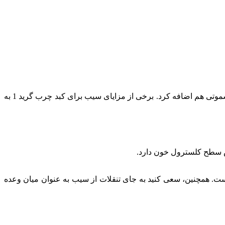
سیب گنجینه‌ای از ویتامین‌ها، مواد معدنی و فیبر است که فواید بی‌شماری برای سلامتی بدن به ویژه کبد دارد. سیب را می‌توان به سالاد و اسموتی هم اضافه کرد. برخی از مزایای سیب برای کبد چرب گرید 1 به
هش سطح کلسترول خون دارد.
. همچنین، سعی کنید به جای تنقلات از سیب به عنوان میان وعده