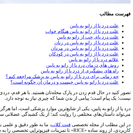
فهرست مطالب
علت درد پا از زانو به پایین
علت درد پا از زانو به پایین هنگام خواب
علت درد پای چپ از زانو به پایین
علت درد پا از زانو به پایین در زنان
علت درد پا از زانو به پایین در مردان
علت درد پا از زانو به پایین در کودکان
علائم درد پا از زانو به پایین
روش های درمان درد پا از زانو به پایین
راه های پیشگیری از درد پا از زانو به پایین
چه زمانی برای درد پا از زانو به پایین به پزشک مراجعه کنم؟
علت درد پا زانو به پایین چیست و درمان آن چگونه است؟
تصور کنید در حال قدم زدن در پارک محله‌تان هستید. با هر قدم، دردی آ
نیست؛ یک پیام است؛ پیامی از بدن شما که چیزی نیاز به توجه دارد.
درد پا از زانو به پایین، یکی از شایع‌ترین موارد پزشکی است، اما هرگ
می‌تواند داستان‌های مختلفی را روایت کند؛ از یک کشیدگی عضلانی س
در این مطلب از مجله تخصصی
فیت کلاب
، ما به طور دقیق و علمی 
کاربردی، از روند ساده «RICE» تا تمرینات فیزیوتراپی تخصصی را به شما معرفی خواهیم کرد. هدف ما این است که نه تنها درد خود را درک کنید، بلکه بتوانید برای درمان آن، گام‌های عملی و آگاهانه بردارید.