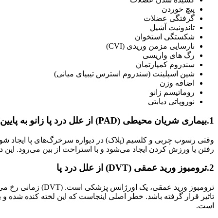
پیچ خوردن
گرفتگی عضلات
تاندونیت آشیل
شکستگی استخوان
نارسایی مزمن وریدی (CVI)
رگ های واریسی
سندروم کمپارتمان
شین اسپلینت (سندروم استرس تیبیای میانی)
اضافه وزن
روماتیسم زانو
نوروپاتی دیابتی
1.بیماری شریان محیطی (PAD) از علل درد پا زانو به پایین
وقتی رسوب چربی و کلسیم (پلاک) در دیواره سرخرگ‌های پا ایجاد شو
رفتن یا ورزش کردن ایجاد می‌شود و با استراحت از بین می‌رود. 
2.ترومبوز ورید عمقی (DVT)
از علل درد پا
ترومبوز ورید عمقی
تاثیر قرار گرفته باشد. خطر اصلی اینجاست که این لخته کنده شده و 
است.