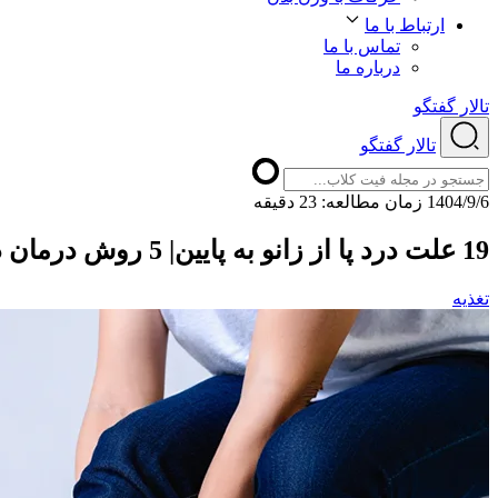
ارتباط با ما
تماس با ما
درباره ما
تالار گفتگو
تالار گفتگو
1404/9/6
ﺯﻣﺎﻥ ﻣﻄﺎﻟﻌﻪ: 23 دقیقه
19 علت درد پا از زانو به پایین| 5 روش درمان درد زانو به پایین
تغذیه