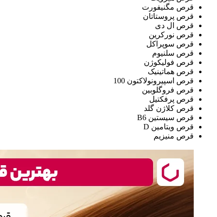
قرص مگنیفورت
قرص پروستاتان
قرص ال دی
قرص نورکرین
قرص سوپراکل
قرص سلنیوم
قرص فولیکوژن
قرص هماتینیک
قرص اسپیرونولاکتون 100
قرص فروگلوبین
قرص پرفکتیل
قرص کلاژن گلد
قرص سیستین B6
قرص ویتامین D
قرص منیزیم