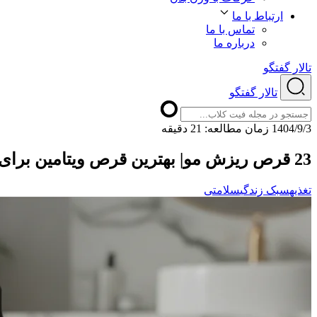
ارتباط با ما
تماس با ما
درباره ما
تالار گفتگو
تالار گفتگو
1404/9/3
ﺯﻣﺎﻥ ﻣﻄﺎﻟﻌﻪ: 21 دقیقه
23 قرص ریزش مو| بهترین قرص ویتامین برای ریزش مو چیست؟
تغذیه
سبک زندگی
سلامتی