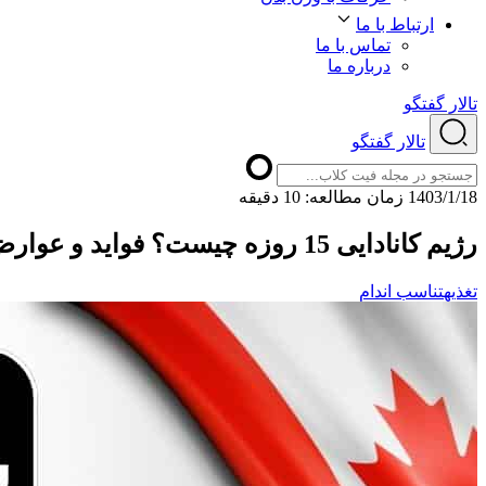
ارتباط با ما
تماس با ما
درباره ما
تالار گفتگو
تالار گفتگو
1403/1/18
ﺯﻣﺎﻥ ﻣﻄﺎﻟﻌﻪ: 10 دقیقه
رژیم کانادایی 15 روزه چیست؟ فواید و عوارض این رژیم
تغذیه
تناسب اندام