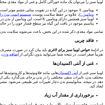
لوبیا سبز را می‌توان یک ماده خوراکی کامل و غنی از مواد مغذی مخت
ویتامین A موجود در این
گیا،ه
در تقویت بینایی چشم موثر است.
ویتامین C
، علاوه بر حفظ سلامت پوست،
سیستم ایمنی بدن را 
لوبیا سبز همچنین دارای ویتامین K است. این ویتامین از بدن در برابر لخته شدن خون، محافظت می‌کند.
پتاسیم موجود در بافت این گیاه نیز سطح فشار خون را در حالت
تمامی مواد مغذی ذکر شده در این بخش، باعث می‌شوند سلامت بدن انسان
فاقد چربی
در ادامۀ
خواص لوبیا سبز برای لاغری
باید بیان کرد در صورت مصرف لو
تقریباً صفر است. در نتیحه شما می‌توانید بدون نگرانی از
اضافه وزن
، 
غنی از آنتی اکسیدان‌ها
لوبیا سبز غنی از
آنتی اکسیدان‌
هایی مانند فلاونوئیدها و کاروتنوئیدها 
مختلف بدن، تاثیرات منفی مختلفی را در بدن برجای می‌گذارد. یکی از 
دهد. در نتیجه، متابولیسم بدن دچار تغییرات غیر طبیعی می‌شود. مصر
ایجاد کند.
برخورداری از مقدار آب زیاد
لوبیا سبز، خاصیت آبرسانی بالایی دارد. مصرف لوبیا سبز به طور م