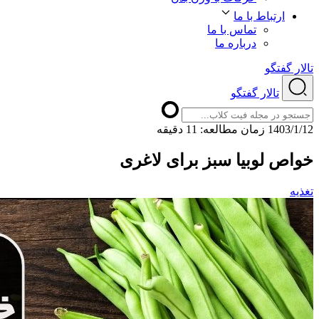
ارتباط با ما
تماس با ما
درباره ما
تالار گفتگو
تالار گفتگو
1403/1/12
ﺯﻣﺎﻥ ﻣﻄﺎﻟﻌﻪ: 11 دقیقه
خواص لوبیا سبز برای لاغری
تغذیه