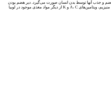
ت هضم و جذب آنها توسط بدن انسان صورت می‌گیرد. دیر هضم بودن
نشاسته و فیبر موجود در لوبیا سبز، یکی از مزایای بزرگ این گیاه به شمار می‌رود. پروتئین، کربوهیدرات، سدیم، منگنز، فولات (ویتامین B9)، منیزیم، ویتامین‌های A، C و K از دیگر مواد مغذی موجود در لوبیا