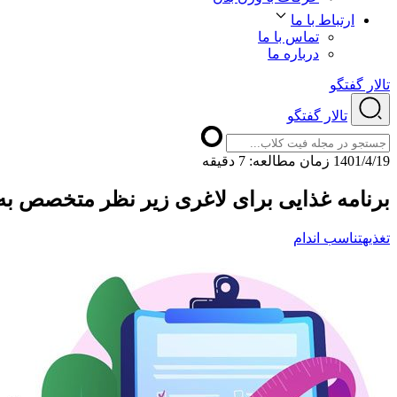
ارتباط با ما
تماس با ما
درباره ما
تالار گفتگو
تالار گفتگو
1401/4/19
ﺯﻣﺎﻥ ﻣﻄﺎﻟﻌﻪ: 7 دقیقه
برنامه غذایی برای لاغری زیر نظر متخصص ب
تغذیه
تناسب اندام