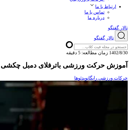
ارتباط با ما
تماس با ما
درباره ما
تالار گفتگو
تالار گفتگو
1402/8/30
ﺯﻣﺎﻥ ﻣﻄﺎﻟﻌﻪ: 5 دقیقه
آموزش حرکت ورزشی باترفلای دمبل چکشی
حرکات ورزشی رایگان
ویدئوها