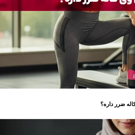
له ضرر داره؟