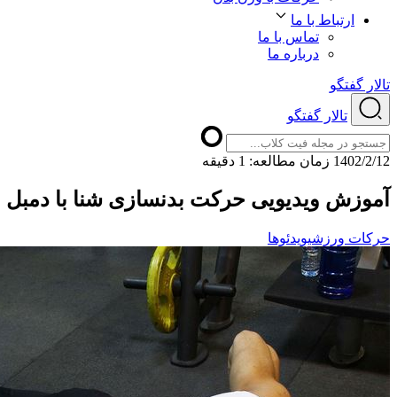
ارتباط با ما
تماس با ما
درباره ما
تالار گفتگو
تالار گفتگو
1402/2/12
ﺯﻣﺎﻥ ﻣﻄﺎﻟﻌﻪ: 1 دقیقه
آموزش ویدیویی حرکت بدنسازی شنا با دمبل
حرکات ورزشی
ویدئوها