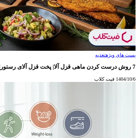
پست های ویژه
تغذیه
7 روش درست كردن ماهی قزل آلا| پخت قزل آلای رستورانی
1404/10/6
فیت کلاب