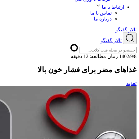
ارتباط با ما
تماس با ما
درباره ما
تالار گفتگو
تالار گفتگو
1402/9/8
ﺯﻣﺎﻥ ﻣﻄﺎﻟﻌﻪ: 12 دقیقه
غذاهای مضر برای فشار خون بالا
تغذیه